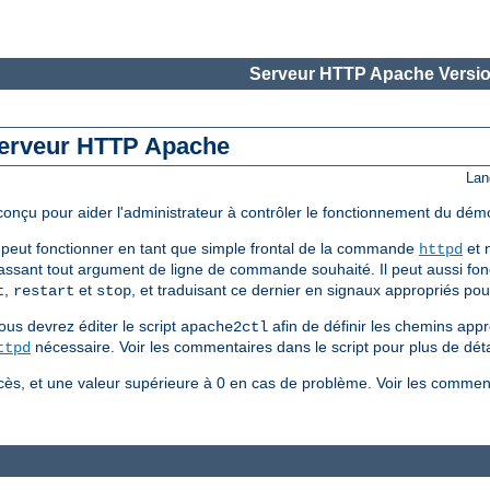
Serveur HTTP Apache Versio
 serveur HTTP Apache
Lan
 conçu pour aider l'administrateur à contrôler le fonctionnement du d
peut fonctionner en tant que simple frontal de la commande
et n
httpd
assant tout argument de ligne de commande souhaité. Il peut aussi fonc
,
et
, et traduisant ce dernier en signaux appropriés p
t
restart
stop
ous devrez éditer le script
afin de définir les chemins appr
apache2ctl
nécessaire. Voir les commentaires dans le script pour plus de déta
ttpd
ès, et une valeur supérieure à 0 en cas de problème. Voir les comment