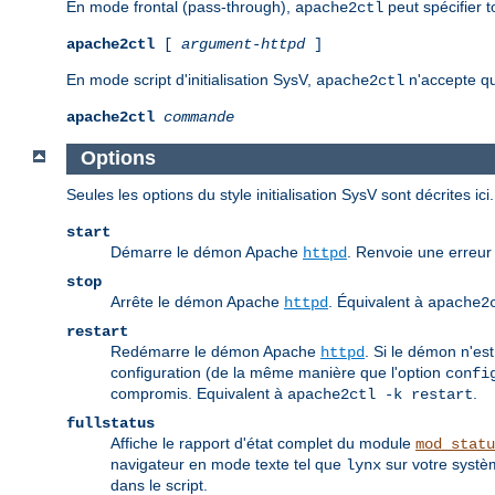
En mode frontal (pass-through),
peut spécifier 
apache2ctl
apache2ctl
[
argument-httpd
]
En mode script d'initialisation SysV,
n'accepte qu
apache2ctl
apache2ctl
commande
Options
Seules les options du style initialisation SysV sont décrites 
start
Démarre le démon Apache
. Renvoie une erreur 
httpd
stop
Arrête le démon Apache
. Équivalent à
httpd
apache2
restart
Redémarre le démon Apache
. Si le démon n'est
httpd
configuration (de la même manière que l'option
confi
compromis. Equivalent à
.
apache2ctl -k restart
fullstatus
Affiche le rapport d'état complet du module
mod_statu
navigateur en mode texte tel que
sur votre systèm
lynx
dans le script.