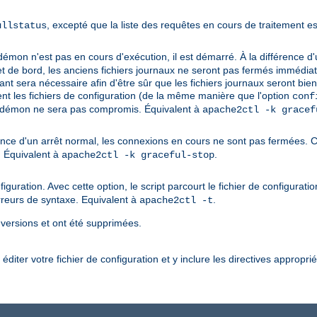
, excepté que la liste des requêtes en cours de traitement e
ullstatus
démon n'est pas en cours d'exécution, il est démarré. À la différence 
de bord, les anciens fichiers journaux ne seront pas fermés immédiatem
isant sera nécessaire afin d'être sûr que les fichiers journaux seront bi
ment les fichiers de configuration (de la même manière que l'option
conf
u démon ne sera pas compromis. Équivalent à
apache2ctl -k gracef
ence d'un arrêt normal, les connexions en cours ne sont pas fermées. 
. Équivalent à
.
apache2ctl -k graceful-stop
iguration. Avec cette option, le script parcourt le fichier de configurati
rreurs de syntaxe. Equivalent à
.
apache2ctl -t
 versions et ont été supprimées.
diter votre fichier de configuration et y inclure les directives appropri