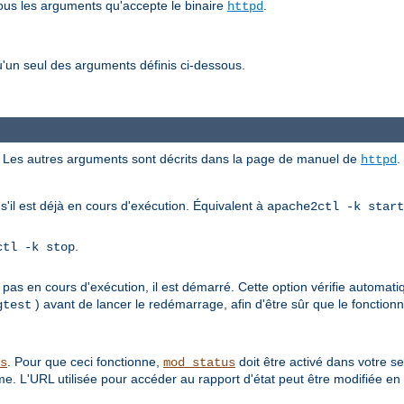
tous les arguments qu'accepte le binaire
.
httpd
'un seul des arguments définis ci-dessous.
ici. Les autres arguments sont décrits dans la page de manuel de
.
httpd
s'il est déjà en cours d'exécution. Équivalent à
apache2ctl -k start
.
ctl -k stop
 pas en cours d'exécution, il est démarré. Cette option vérifie automati
) avant de lancer le redémarrage, afin d'être sûr que le foncti
gtest
. Pour que ceci fonctionne,
doit être activé dans votre s
s
mod_status
e. L'URL utilisée pour accéder au rapport d'état peut être modifiée en 