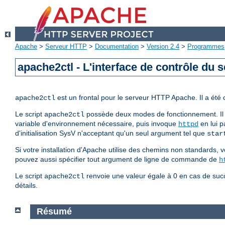
Apache
>
Serveur HTTP
>
Documentation
>
Version 2.4
>
Programmes
apache2ctl - L'interface de contrôle du
est un frontal pour le serveur HTTP Apache. Il a été
apache2ctl
Le script
possède deux modes de fonctionnement. Il 
apache2ctl
variable d'environnement nécessaire, puis invoque
en lui p
httpd
d'initialisation SysV n'acceptant qu'un seul argument tel que
star
Si votre installation d'Apache utilise des chemins non standards, v
pouvez aussi spécifier tout argument de ligne de commande de
h
Le script
renvoie une valeur égale à 0 en cas de succ
apache2ctl
détails.
Résumé