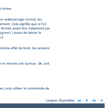
st omise.
d'un redémarrage normal, les
ent. Cela signifie que si l'on
en fermés avant leur traitement par
) avant de lancer le
igtest
.
ul
Comme effet de bord, les anciens
on et renvoie soit
, soit
Syntax Ok
ées, puis utiliser la commande de
Langues Disponibles:
en
|
fr
|
ko
|
tr