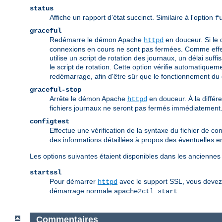
status
Affiche un rapport d'état succinct. Similaire à l'option
f
graceful
Redémarre le démon Apache
en douceur. Si le 
httpd
connexions en cours ne sont pas fermées. Comme effet 
utilise un script de rotation des journaux, un délai suff
le script de rotation. Cette option vérifie automatique
redémarrage, afin d'être sûr que le fonctionnement d
graceful-stop
Arrête le démon Apache
en douceur. À la différ
httpd
fichiers journaux ne seront pas fermés immédiatement
configtest
Effectue une vérification de la syntaxe du fichier de conf
des informations détaillées à propos des éventuelles e
Les options suivantes étaient disponibles dans les anciennes
startssl
Pour démarrer
avec le support SSL, vous devez é
httpd
démarrage normale
.
apache2ctl start
Commentaires