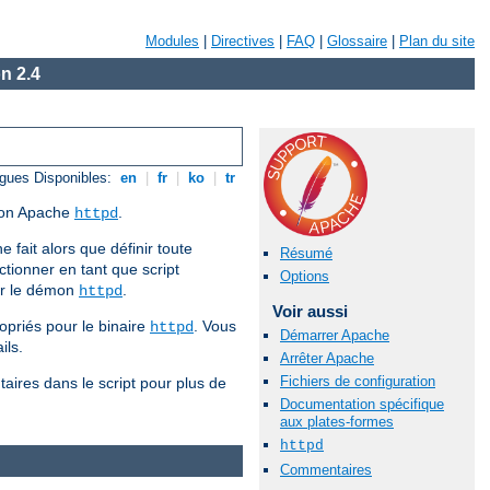
Modules
|
Directives
|
FAQ
|
Glossaire
|
Plan du site
n 2.4
gues Disponibles:
en
|
fr
|
ko
|
tr
émon Apache
.
httpd
e fait alors que définir toute
Résumé
tionner en tant que script
Options
our le démon
.
httpd
Voir aussi
opriés pour le binaire
. Vous
httpd
Démarrer Apache
ils.
Arrêter Apache
Fichiers de configuration
aires dans le script pour plus de
Documentation spécifique
aux plates-formes
httpd
Commentaires